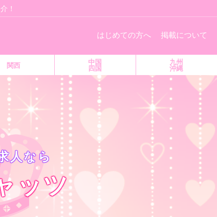
紹介！
はじめての方へ
掲載について
中国
九州
関西
四国
沖縄
求人なら
ャッツ