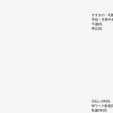
すすきの・札幌(
手稲・月寒中央
千歳(0)
帯広(0)
日払いOK(0)
Wワーク歓迎(0
私服OK(0)