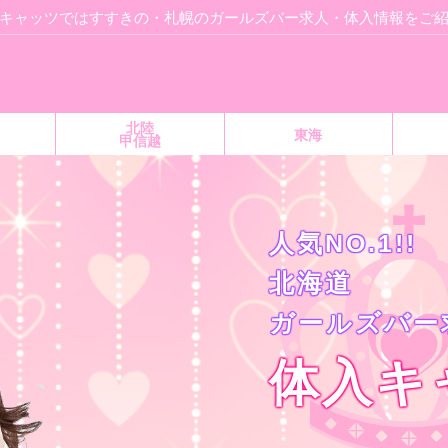
キャッツではすすきの・札幌のガールズバー求人・体入情報をご
北陸
東海
甲信越
人気NO.1!!
北海道
ガールズバー
体入キ