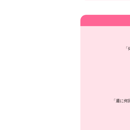
「
「週に何