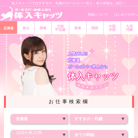
体入キャッツではすすきの・札幌のガールズバー求人・体入情報をご紹介！
掲載について
はじめての方へ
北陸
中国
九州
北海道
東北
関東
東海
関西
甲信越
四国
沖縄
人気NO.1!!
北海道
ガールズバー求人なら
体入キャッツ
お仕事検索欄