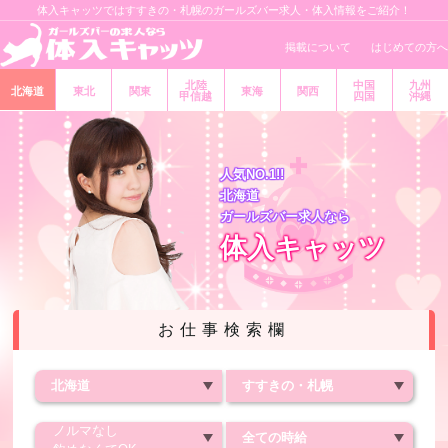
体入キャッツではすすきの・札幌のガールズバー求人・体入情報をご紹介！
掲載について
はじめての方へ
北陸
中国
九州
北海道
東北
関東
東海
関西
甲信越
四国
沖縄
人気NO.1!!
北海道
ガールズバー求人なら
体入キャッツ
お仕事検索欄