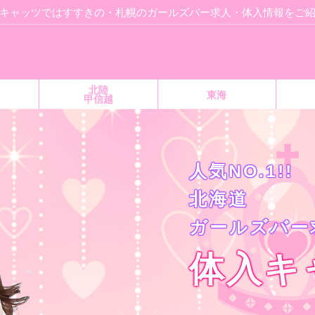
キャッツではすすきの・札幌のガールズバー求人・体入情報をご
北陸
東海
甲信越
人気NO.1!!
北海道
ガールズバー
体入キ