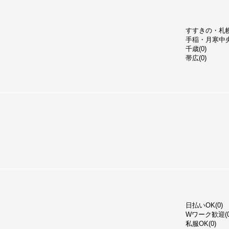
すすきの・札幌(
手稲・月寒中央
千歳(0)
帯広(0)
日払いOK(0)
Wワーク歓迎(0
私服OK(0)