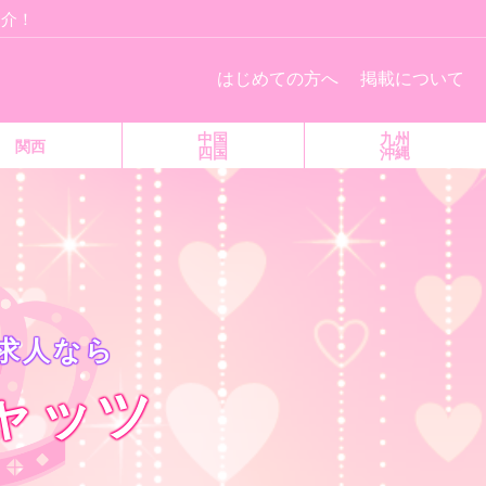
紹介！
はじめての方へ
掲載について
中国
九州
関西
四国
沖縄
求人なら
ャッツ