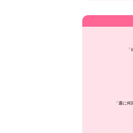
「
「週に何